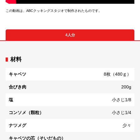
この動画は、ABCクッキングスタジオで制作されたものです。
4人分
材料
キャベツ
8枚（480ｇ）
合びき肉
200g
塩
小さじ1/8
コンソメ（顆粒）
小さじ1/4
ナツメグ
少々
キャベツの芯（そいだもの）