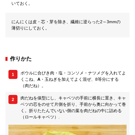
いておく。
にんにくは皮・芯・芽を除き、繊維に逆らった2～3mmの
薄切りにしておく。
作りかた
ボウルに合びき肉・塩・コンソメ・ナツメグを入れてよ
1
くこね、
A
・玉ねぎを加えてよく混ぜ、8等分にする
（肉だね）。
肉だねを俵型にし、キャベツの手前に横長に置き、キャ
2
ベツの芯をのせて片側を折り、手前から奥に向かって巻
く。折りたたんでいない側の葉を肉だねの中に詰める
（ロールキャベツ）.