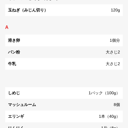
玉ねぎ（みじん切り）
120g
A
溶き卵
1個分
パン粉
大さじ2
牛乳
大さじ2
しめじ
1パック（100g）
マッシュルーム
8個
エリンギ
1本（40g）