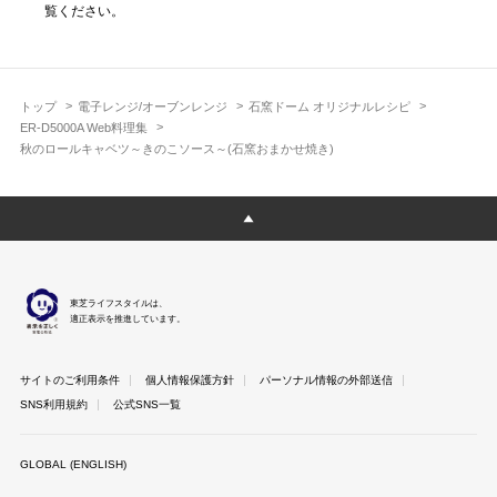
覧ください。
トップ
電子レンジ/オーブンレンジ
石窯ドーム オリジナルレシピ
ER-D5000A Web料理集
秋のロールキャベツ～きのこソース～(石窯おまかせ焼き)
東芝ライフスタイルは、
適正表示を推進しています。
サイトのご利用条件
個人情報保護方針
パーソナル情報の外部送信
SNS利用規約
公式SNS一覧
GLOBAL (ENGLISH)