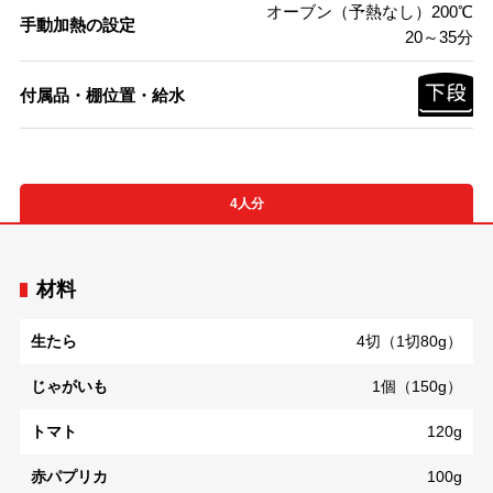
オーブン（予熱なし）200℃
手動加熱の設定
20～35分
付属品・棚位置・給水
4人分
材料
生たら
4切（1切80g）
じゃがいも
1個（150g）
トマト
120g
赤パプリカ
100g