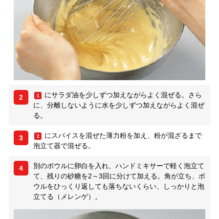
にサラダ油を少しずつ加えながらよく混ぜる。さら
1
2
に、分離しないように水を少しずつ加えながらよく混ぜ
る。
にスパイスを混ぜた薄力粉を加え、粉が混ざるまで
2
3
泡立て器で混ぜる。
別のボウルに卵白を入れ、ハンドミキサーで軽く泡立て
4
て、残りの砂糖を2～3回に分けて加える。角が立ち、ボ
ウルをひっくり返しても落ちないくらい、しっかりと泡
立てる（メレンゲ）。