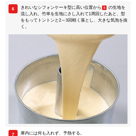
きれいなシフォンケーキ型に高い位置から
の生地を
5
6
流し入れ、竹串を生地にさし入れて1周回したあと、型
をもってトントンと2～3回軽く落とし、大きな気泡を抜
く。
庫内には何も入れず、予熱する。
7