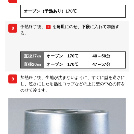
オーブン（予熱あり）170℃
予熱終了後、
を
角皿
にのせ、
下段
に入れて加熱す
6
8
る。
直径17㎝
オーブン 170℃
40～50分
直径20㎝
オーブン 170℃
47～57分
加熱終了後、生地が沈まないように、すぐに型を逆さに
9
し、逆さにした耐熱性コップなどの上に型の中心の筒を
のせて冷ます。