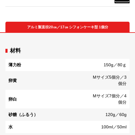
アルミ製直径20㎝／17㎝ シフォンケーキ型 1個分
材料
薄力粉
150g／80ｇ
Mサイズ5個分／3
卵黄
個分
Mサイズ7個分／4
卵白
個分
砂糖（ふるう）
120g／60g
水
100ml／50ml