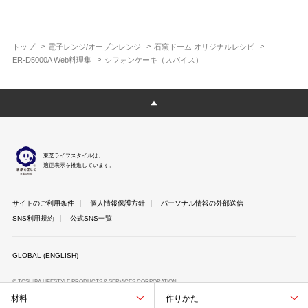
トップ
電子レンジ/オーブンレンジ
石窯ドーム オリジナルレシピ
ER-D5000A Web料理集
シフォンケーキ（スパイス）
東芝ライフスタイルは、
適正表示を推進しています。
サイトのご利用条件
個人情報保護方針
パーソナル情報の外部送信
SNS利用規約
公式SNS一覧
GLOBAL (ENGLISH)
© TOSHIBA LIFESTYLE PRODUCTS & SERVICES CORPORATION
材料
作りかた