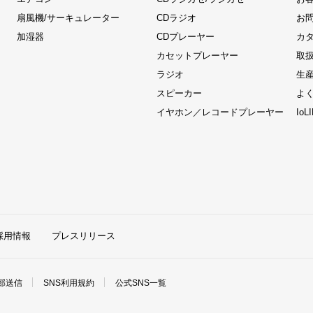
扇風機/サーキュレーター
CDラジオ
お
加湿器
CDプレーヤー
カ
カセットプレーヤー
取
ラジオ
生
スピーカー
よ
イヤホン／レコードプレーヤー
Io
採用情報
プレスリリース
部送信
SNS利用規約
公式SNS一覧