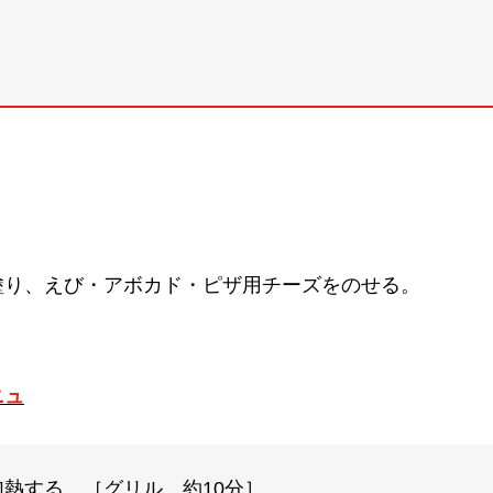
塗り、えび・アボカド・ピザ用チーズをのせる。
ニュ
熱する。［グリル 約10分］