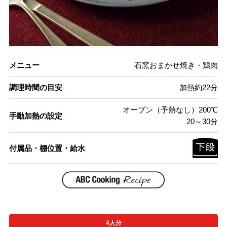
メニュー
石窯おまかせ焼き・鶏肉
調理時間の目安
加熱約22分
オーブン（予熱なし）200℃
手動加熱の設定
20～30分
付属品・棚位置・給水
4人分