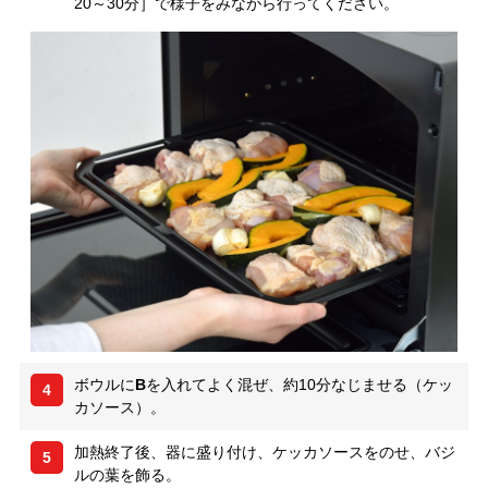
20～30分］で様子をみながら行ってください。
ボウルに
B
を入れてよく混ぜ、約10分なじませる（ケッ
4
カソース）。
加熱終了後、器に盛り付け、ケッカソースをのせ、バジ
5
ルの葉を飾る。