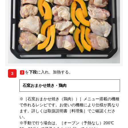
を
下段
に入れ、加熱する。
2
3
石窯おまかせ焼き・鶏肉
※［石窯おまかせ焼き（鶏肉））］メニュー搭載の機種
で作れるレシピです。お使いの機種により仕様が異なり
ます。詳しくは取扱説明書［料理集］でご確認くださ
い。
※手動で行う場合は、［オーブン（予熱なし）200℃