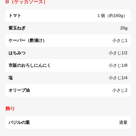
B（ケッカソース）
トマト
１個（約160g）
紫玉ねぎ
20g
ケーパー（酢漬け）
小さじ1
はちみつ
小さじ1/2
市販のおろしにんにく
小さじ1/8
塩
小さじ1/4
オリーブ油
小さじ2
飾り
バジルの葉
適量