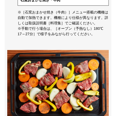
石窯おまかせ焼き・牛肉
※［石窯おまかせ焼き（牛肉）］メニュー搭載の機種は
自動で加熱できます。機種により仕様が異なります。詳
しくは取扱説明書［料理集］でご確認ください。
※手動で行う場合は、［オーブン（予熱なし）180℃
17～27分］で様子をみながら行ってください。