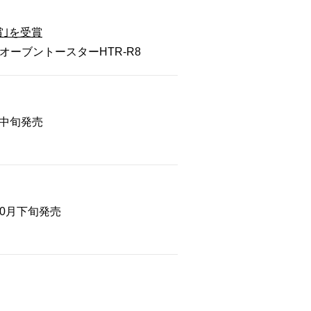
賞｣を受賞
オーブントースターHTR-R8
月中旬発売
0月下旬発売