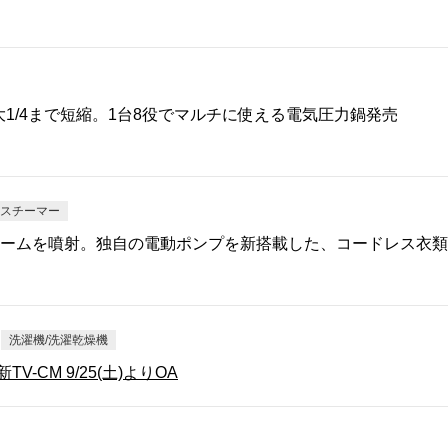
大1/4まで短縮。1台8役でマルチに使える電気圧力鍋発売
類スチーマー
ームを噴射。独自の電動ポンプを新搭載した、コードレス衣類
洗濯機/洗濯乾燥機
V-CM 9/25(土)よりOA