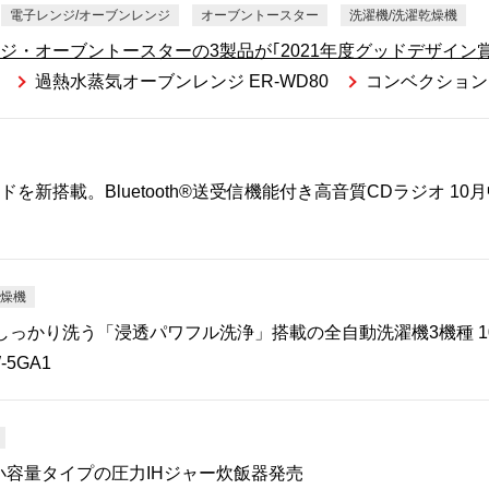
電子レンジ/オーブンレンジ
オーブントースター
洗濯機/洗濯乾燥機
・オーブントースターの3製品が｢2021年度グッドデザイン
過熱水蒸気オーブンレンジ ER-WD80
コンベクション
新搭載。Bluetooth®送受信機能付き高音質CDラジオ 10
乾燥機
しっかり洗う「浸透パワフル洗浄」搭載の全自動洗濯機3機種 1
-5GA1
小容量タイプの圧力IHジャー炊飯器発売