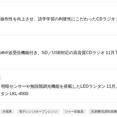
の操作性を向上させ、語学学習の利便性にこだわったCDラジオ 
ooth®送受信機能付き、SD／USB対応の高音質CDラジオ 11
明暗センサーや無段階調光機能を搭載したLEDランタン 11月
 LKL-4000
冷蔵庫
電子レンジ/オーブンレンジ
ジャー炊飯器
洗濯機/洗濯乾燥機