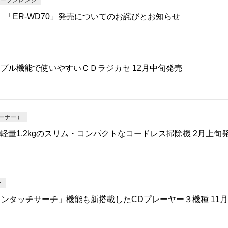
オーブンレンジ
」「ER-WD70」発売についてのお詫びとお知らせ
プル機能で使いやすいＣＤラジカセ 12月中旬発売
ーナー）
量1.2kgのスリム・コンパクトなコードレス掃除機 2月上旬
ー
ンタッチサーチ」機能も新搭載したCDプレーヤー３機種 11