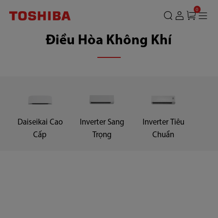
CÔNG
0
TY
Điều Hòa Không Khí
TNHH
SẢN
PHẨM
TIÊU
DÙNG
Daiseikai Cao
Inverter Sang
Inverter Tiêu
Cấp
Trọng
Chuẩn
TOSHIBA
VIỆT
NAM