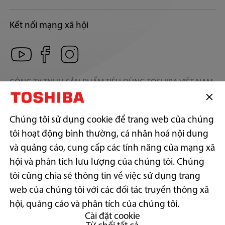
Kết nối mạng xã hội
CÔNG TY TNHH SẢN PHẨM TIÊU DÙNG TOSHIBA VIỆT NAM
Địa chỉ trụ sở: Số 12, Đường 15, Khu phố 13, Phường Linh Xuân,
Thành phố Hồ Chí Minh.
Địa chỉ liên hệ: Lầu 17, P.1702, Tòa nhà Centec Tower, 72-74 Nguyễn
Chúng tôi sử dụng cookie để trang web của chúng
Thị Minh Khai, Phường Xuân Hòa, Thành phố Hồ Chí Minh.
Điện thoại: (+84)-028-38.242.818 | Fax: (+84)-028-38.242.817
tôi hoạt động bình thường, cá nhân hoá nội dung
GPKD số: 0300787557 do Sở Kế hoạch & Đầu tư Tp. Hồ Chí Minh cấp
và quảng cáo, cung cấp các tính năng của mạng xã
ngày 17/11/2006
hội và phân tích lưu lượng của chúng tôi. Chúng
tôi cũng chia sẻ thông tin về việc sử dụng trang
web của chúng tôi với các đối tác truyền thông xã
Copyright© 2026 Toshiba Vietnam Consumer Products Co., Ltd., All
Rights Reserved.
hội, quảng cáo và phân tích của chúng tôi.
Cài đặt cookie