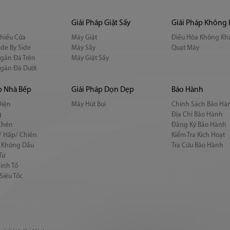
Giải Pháp Giặt Sấy
Giải Pháp Không 
Nhiều Cửa
Máy Giặt
Điều Hòa Không Kh
ide By Side
Máy Sấy
Quạt Máy
Ngăn Đá Trên
Máy Giặt Sấy
Ngăn Đá Dưới
p Nhà Bếp
Giải Pháp Dọn Dẹp
Bảo Hành
Điện
Máy Hút Bụi
Chính Sách Bảo Hà
g
Địa Chỉ Bảo Hành
Chén
Đăng Ký Bảo Hành
/ Hấp/ Chiên
Kiểm Tra Kích Hoạt
n Không Dầu
Tra Cứu Bảo Hành
Từ
inh Tố
Siêu Tốc