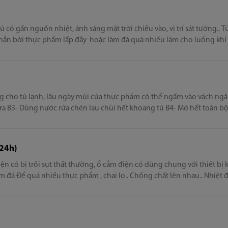
g trong quá trình xả tuyết làm giảm chất lượng xả tuyết. Hãy lưu ý k
 chắn bởi thực phẩm lấp đầy hoặc làm đá quá nhiều làm cho luồng khí
ạnh nhiều sẽ thoát hơi lạnh do việc mớ cánh tủ nhiều lần Núm điều ch
phù hợp với nhu cầu sử dụng và nhiệt độ môi trường
 tủ lạnh, lâu ngày mùi của thực phẩm có thể ngấm vào vách ngăn gây ra B1- Rút
a B3- Dùng nước rửa chén lau chùi hết khoang tủ B4- Mở hết toàn bộ 
ạy lại, chạy roda 2-3h sau đó cho thực phẩm vào
>24h)
àm đá Để quá nhiều thực phẩm , chai lọ.. Chồng chất lên nhau.. Nhiệt đ
 cao dẫn đến hiện tượng trồi sụt về điện áp khu vực B2- Xử lý Cần khắc phục những yếu
nh, chậm động đá. Nên làm đá bằng lon nhôm sẽ dẫn nhiệt nhanh hơn,
 nên làm đá bằng bịch ni lon hoặc khay to sẽ bị lâu đông đá và gây k