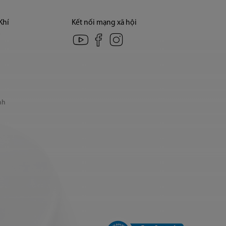
Khí
Kết nối mạng xã hội
í
nh