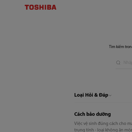
CÔNG
TY
TNHH
SẢN
Tìm kiếm tro
PHẨM
TIÊU
DÙNG
TOSHIBA
VIỆT
Loại Hỏi & Đáp
NAM
Cách bảo dưỡng
Việc vệ sinh đúng cách cho máy
trung tính - loại không ăn mò