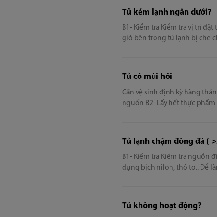
và cản trở lượng gió lưu thôn
Tủ kém lạnh ngăn dưới?
trong tủ và tránh các khe gió.
B1- Kiểm tra Kiểm tra vị trí đặt tủ có gần nguồn nhiệt, ánh sáng mặt trời chiếu vào, vị trí sát tường.. Tủ không giải nhiệt được Họng
gió bên trong tủ lạnh bị che
trong tủ Tần suất sử dụng tủ l
nhất B2- Xử lý Đặt tủ lạnh ở vị trí thông thoáng Thực phẩm để vừa phải để luồng khí lưu thông dễ dàng Hạn chế việc mở cánh tủ
lâu Điều chỉnh nhiệt độ cho 
Tủ có mùi hôi
Cần vệ sinh định kỳ hàng tháng cho
nguồn B2- Lấy hết thực phẩm r
trong vòng 2-3h B4- Cắm tủ ch
Tủ lạnh chậm đông đá ( 
B1- Kiểm tra Kiểm tra nguồn điện có bị trồi sụt thất thường, ổ cắm điện có dùng chung với thiết bị khác hoặc tiếp xúc lỏng lẻo Sử
dụng bịch nilon, thố to.. Để l
là vào mùa hè lưu lượng sử dụng điện rất
tố gây tra tình trạng kém lạ
dung tích lon cỡ 250ml. Không
Tủ không hoạt động?