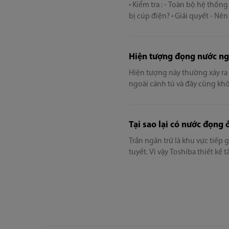
• Kiểm tra : - Toàn bộ hệ thống
bị cúp điện? • Giải quyết - N
cắm khác tốt hơn - Có thể tủ l
Hiện tượng đọng nước ngo
Hiện tượng này thường xảy ra 
ngoài cánh tủ và đây cũng khô
Tại sao lại có nước đọng 
Trần ngăn trữ là khu vực tiếp
tuyết. Vì vậy Toshiba thiết kế
ngoài chức năng làm lạnh nhan
nên hơi nước đọng ở vị trí nà
nguyên nhân gây ra đọng nước
khí nóng, và không phải là hư 
không có hiện tượng nhỏ nư