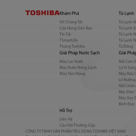
Khám Phá
Tủ Lạnh
Về Chúng Tôi
Tủ Lạnh 
Cửa Hàng Gần Bạn
Tủ Lạnh S
Tin Tức
Tủ Lạnh 
TSmartLife
Tủ Lạnh 
Tháng Toshiba
Tủ Đông
Giải Pháp Nước Sạch
Giải Phá
Máy Lọc Nước
Nồi Cơm 
Máy Nước Nóng Lạnh
Lò Vi Són
Máy Tắm Nóng
Máy Rửa 
Lò Nướng
Nồi Chiê
Bếp Điện 
Máy Xay S
Bình Đun 
Hỗ Trợ
Liên Hệ
Câu Hỏi Thường Gặp
CÔNG TY TNHH SẢN PHẨM TIÊU DÙNG TOSHIBA VIỆT NAM