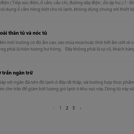
 điện ( Tiếp xúc điện, ổ cắm, cầu chì, đường dây điện , ổn áp hư..) ? - Đ
ên sử dụng ổ cắm riêng biệt cho tủ lạnh, không dùng chung với thiết b
ạnh đang trong thời gian xả tuyết, hay khi đủ độ lạnh tủ tự động ngắt
ài thân tủ và nóc tủ
khi môi trường có độ ẩm cao, vào mùa mưa hoặc thời tiết ẩm ướt sẽ 
ng phải là hiện tượng hư hỏng. Đây không phải là sự cố, khách hàng
ở trần ngăn trữ
 giáp với ngăn đá nên độ lạnh ở đây rất thấp, vài trường hợp thực phẩ
 tấm che trần để giảm bớt lượng gió lạnh ở khu vực này. Dòng tủ này 
h và mạnh, thời gian xả tuyết cũng xảy ra nhanh và mạnh, vì vậy nhi
y. Mặt khác hơi nóng từ thực phẩm trong tủ và hơi nóng từ ngoài vào t
1
2
3
. Có phải hư hỏng không Đây chỉ là hiện tượng kết tụ hơi nước do sự
hỏng. Khi khép kín, luồng khí thổi đối lưu trong tủ sẽ dần làm triệt 
ớc xuống thực phẩm.