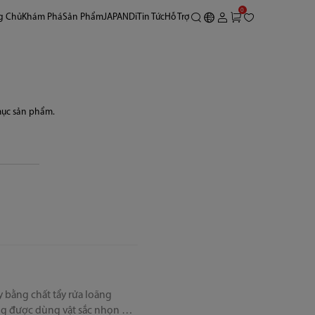
0
g Chủ
Khám Phá
Sản Phẩm
JAPANDi
Tin Tức
Hỗ Trợ
mục sản phẩm.
y bằng chất tẩy rửa loãng
ông được dùng vật sắc nhọn để