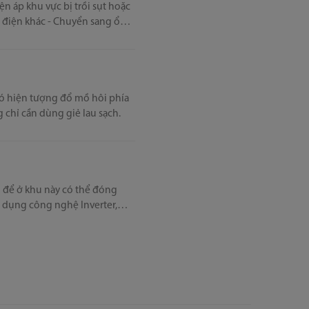
iện áp khu vực bị trồi sụt hoặc
ị điện khác - Chuyển sang ổ
có hiện tượng đổ mồ hôi phía
 chỉ cần dùng giẻ lau sạch.
m để ở khu này có thể đóng
sử dụng công nghệ Inverter,
ệt độ thấp sẽ nhanh chóng tạo
rong tủ khi mở cửa tủ cũng là
 gặp nhau giữa khí lạnh và
tiêu hiện tượng đọng nước, và