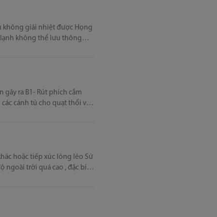
hông chất thực phẩm quá đầy
 lạnh không thể lưu thông
ỉnh nhiệt độ để ở vị trí nhỏ
 phích cắm
các cánh tủ cho quạt thổi vào
ộ ngoài trời quá cao , đặc biệt
 làm đá sẽ mau đông, sử dụng
ém lạnh.