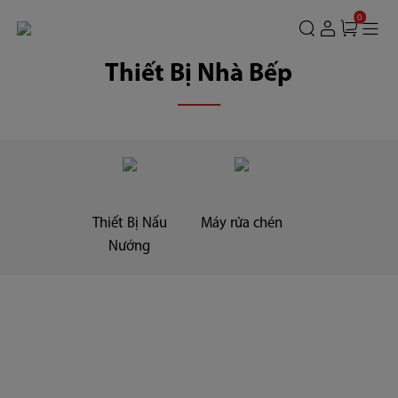
CÔNG
0
TY
Thiết Bị Nhà Bếp
TNHH
SẢN
PHẨM
TIÊU
DÙNG
Thiết Bị Nấu
Máy rửa chén
Nướng
TOSHIBA
VIỆT
NAM