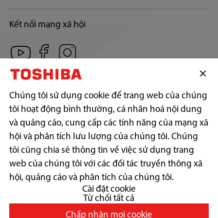
Kết nối mạng xã hội
CÔNG TY TNHH SẢN PHẨM TIÊU DÙNG TOSHIBA VIỆT NAM
Địa chỉ trụ sở: Số 12, Đường 15, Khu phố 13, Phường Linh Xuân,
Chúng tôi sử dụng cookie để trang web của chúng
Thành phố Hồ Chí Minh.
tôi hoạt động bình thường, cá nhân hoá nội dung
Địa chỉ liên hệ: Lầu 17, P.1702, Tòa nhà Centec Tower, 72-74 Nguyễn
Thị Minh Khai, Phường Xuân Hòa, Thành phố Hồ Chí Minh.
và quảng cáo, cung cấp các tính năng của mạng xã
Điện thoại: (+84)-028-38.242.818 | Fax: (+84)-028-38.242.817
hội và phân tích lưu lượng của chúng tôi. Chúng
GPKD số: 0300787557 do Sở Kế hoạch & Đầu tư Tp. Hồ Chí Minh cấp
ngày 17/11/2006
tôi cũng chia sẻ thông tin về việc sử dụng trang
web của chúng tôi với các đối tác truyền thông xã
Copyright© 2026 Toshiba Vietnam Consumer Products Co., Ltd., All
Rights Reserved.
hội, quảng cáo và phân tích của chúng tôi.
Cài đặt cookie
Từ chối tất cả
Thu hồi và xử lý sản phẩm thải bỏ
Chấp nhận mọi cookie
Tuân thủ thông tư số 30/2011/TT-BCT