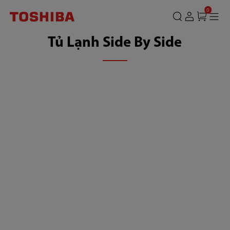
CÔNG
0
TY
Tủ Lạnh Side By Side
TNHH
SẢN
PHẨM
TIÊU
DÙNG
TOSHIBA
VIỆT
NAM