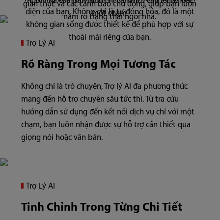
ngôi nhà của bạn luôn chỉ cần một câu lệnh hoặc
gian thực và các cảnh báo chủ động, giúp bạn luôn
diện của bạn. Không chỉ là tự động hóa, đó là một
một chạm.
nắm rõ trạng thái ngôi nhà.
không gian sống được thiết kế để phù hợp với sự
thoải mái riêng của bạn.
Trợ Lý AI
Rõ Ràng Trong Mọi Tương Tác
Không chỉ là trò chuyện, Trợ lý AI đa phương thức
mang đến hỗ trợ chuyên sâu tức thì. Từ tra cứu
hướng dẫn sử dụng đến kết nối dịch vụ chỉ với một
chạm, bạn luôn nhận được sự hỗ trợ cần thiết qua
giọng nói hoặc văn bản.
Trợ Lý AI
Tinh Chỉnh Trong Từng Chi Tiết