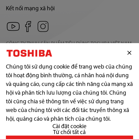
Kết nối mạng xã hội
CÔNG TY TNHH SẢN PHẨM TIÊU DÙNG TOSHIBA VIỆT NAM
Địa chỉ trụ sở: Số 12, Đường 15, Khu phố 13, Phường Linh Xuân,
Thành phố Hồ Chí Minh.
Địa chỉ liên hệ: Lầu 17, P.1702, Tòa nhà Centec Tower, 72-74 Nguyễn
Chúng tôi sử dụng cookie để trang web của chúng
Thị Minh Khai, Phường Xuân Hòa, Thành phố Hồ Chí Minh.
Điện thoại: (+84)-028-38.242.818 | Fax: (+84)-028-38.242.817
tôi hoạt động bình thường, cá nhân hoá nội dung
GPKD số: 0300787557 do Sở Kế hoạch & Đầu tư Tp. Hồ Chí Minh cấp
và quảng cáo, cung cấp các tính năng của mạng xã
ngày 17/11/2006
hội và phân tích lưu lượng của chúng tôi. Chúng
tôi cũng chia sẻ thông tin về việc sử dụng trang
web của chúng tôi với các đối tác truyền thông xã
Copyright© 2026 Toshiba Vietnam Consumer Products Co., Ltd., All
Rights Reserved.
hội, quảng cáo và phân tích của chúng tôi.
Cài đặt cookie
Từ chối tất cả
Thu hồi và xử lý sản phẩm thải bỏ