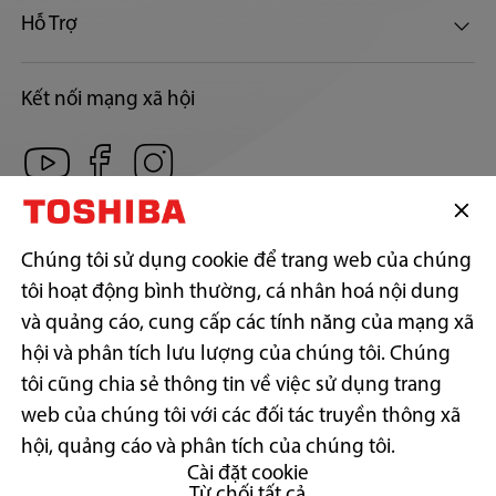
Hỗ Trợ
Kết nối mạng xã hội
CÔNG TY TNHH SẢN PHẨM TIÊU DÙNG TOSHIBA VIỆT NAM
Địa chỉ trụ sở: Số 12, Đường 15, Khu phố 13, Phường Linh Xuân,
Chúng tôi sử dụng cookie để trang web của chúng
Thành phố Hồ Chí Minh.
tôi hoạt động bình thường, cá nhân hoá nội dung
Địa chỉ liên hệ: Lầu 17, P.1702, Tòa nhà Centec Tower, 72-74 Nguyễn
Thị Minh Khai, Phường Xuân Hòa, Thành phố Hồ Chí Minh.
và quảng cáo, cung cấp các tính năng của mạng xã
Điện thoại: (+84)-028-38.242.818 | Fax: (+84)-028-38.242.817
hội và phân tích lưu lượng của chúng tôi. Chúng
GPKD số: 0300787557 do Sở Kế hoạch & Đầu tư Tp. Hồ Chí Minh cấp
ngày 17/11/2006
tôi cũng chia sẻ thông tin về việc sử dụng trang
web của chúng tôi với các đối tác truyền thông xã
Copyright© 2026 Toshiba Vietnam Consumer Products Co., Ltd., All
Rights Reserved.
hội, quảng cáo và phân tích của chúng tôi.
Cài đặt cookie
Từ chối tất cả