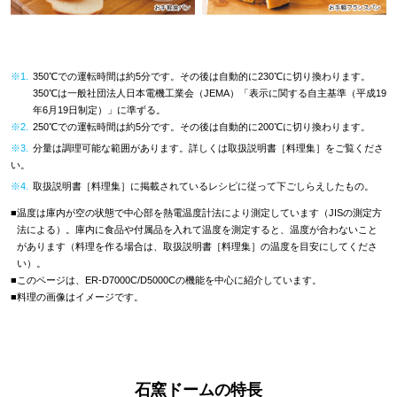
※1.
350℃での運転時間は約5分です。その後は自動的に230℃に切り換わります。
350℃は一般社団法人日本電機工業会（JEMA）「表示に関する自主基準（平成19
年6月19日制定）」に準ずる。
※2.
250℃での運転時間は約5分です。その後は自動的に200℃に切り換わります。
※3.
分量は調理可能な範囲があります。詳しくは取扱説明書［料理集］をご覧くださ
い。
※4.
取扱説明書［料理集］に掲載されているレシピに従って下ごしらえしたもの。
■
温度は庫内が空の状態で中心部を熱電温度計法により測定しています（JISの測定方
法による）。庫内に食品や付属品を入れて温度を測定すると、温度が合わないこと
があります（料理を作る場合は、取扱説明書［料理集］の温度を目安にしてくださ
い）。
■
このページは、ER-D7000C/D5000Cの機能を中心に紹介しています。
■
料理の画像はイメージです。
石窯ドームの特長