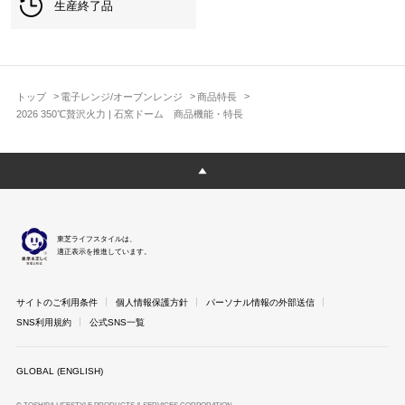
生産終了品
トップ
電子レンジ/オーブンレンジ
商品特長
2026 350℃贅沢火力 | 石窯ドーム 商品機能・特長
東芝ライフスタイルは、
適正表示を推進しています。
サイトのご利用条件
個人情報保護方針
パーソナル情報の外部送信
SNS利用規約
公式SNS一覧
GLOBAL (ENGLISH)