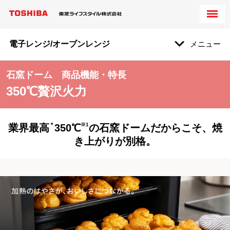
電子レンジ/オーブンレンジ
メニュー
石窯ドーム 商品機能・特長
350℃贅沢火力
＊
※1
業界最高
350℃
の石窯ドームだからこそ、焼
き上がりが別格。