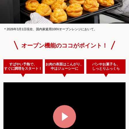
＊
2026年3月1日現在、国内家庭用100Vオーブンレンジにおいて。
オーブン機能のココがポイント！
すばやい予熱で、
お肉の表面はこんがり、
パンやお菓子も、
すぐに調理をスタート！
中はジューシーに
しっとりふっくら