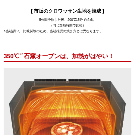
[ 市販のクロワッサン生地を焼成 ]
5分間予熱した後、200℃15分で焼成。
（同じ加熱時間で比較）
○当社調べ。 比較試験のため、当社推奨の焼き方とは異なります。
※1
350℃
石窯オーブンは、加熱がはやい！