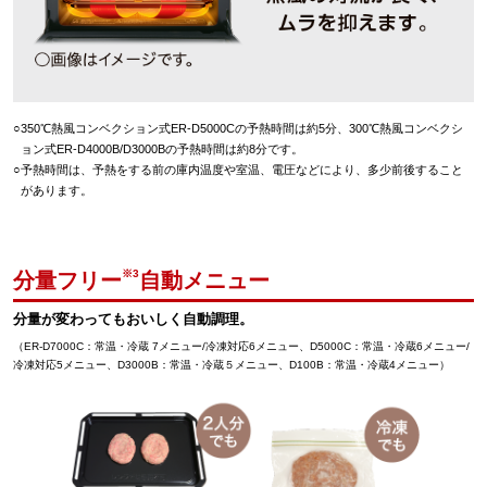
○
350℃熱風コンベクション式ER-D5000Cの予熱時間は約5分、300℃熱風コンベクシ
ョン式ER-D4000B/D3000Bの予熱時間は約8分です。
○
予熱時間は、予熱をする前の庫内温度や室温、電圧などにより、多少前後すること
があります。
※3
分量フリー
自動メニュー
分量が変わってもおいしく自動調理。
（ER-D7000C：常温・冷蔵 7メニュー/冷凍対応6メニュー、D5000C：常温・冷蔵6メニュー/
冷凍対応5メニュー、D3000B：常温・冷蔵５メニュー、D100B：常温・冷蔵4メニュー）