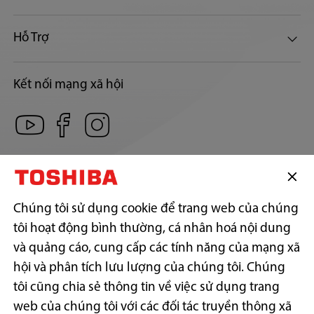
Hỗ Trợ
Kết nối mạng xã hội
CÔNG TY TNHH SẢN PHẨM TIÊU DÙNG TOSHIBA VIỆT NAM
Địa chỉ trụ sở: Số 12, Đường 15, Khu phố 13, Phường Linh Xuân,
Thành phố Hồ Chí Minh.
Địa chỉ liên hệ: Lầu 17, P.1702, Tòa nhà Centec Tower, 72-74 Nguyễn
Chúng tôi sử dụng cookie để trang web của chúng
Thị Minh Khai, Phường Xuân Hòa, Thành phố Hồ Chí Minh.
tôi hoạt động bình thường, cá nhân hoá nội dung
Điện thoại: (+84)-028-38.242.818 | Fax: (+84)-028-38.242.817
và quảng cáo, cung cấp các tính năng của mạng xã
GPKD số: 0300787557 do Sở Kế hoạch & Đầu tư Tp. Hồ Chí Minh cấp
ngày 17/11/2006
hội và phân tích lưu lượng của chúng tôi. Chúng
tôi cũng chia sẻ thông tin về việc sử dụng trang
web của chúng tôi với các đối tác truyền thông xã