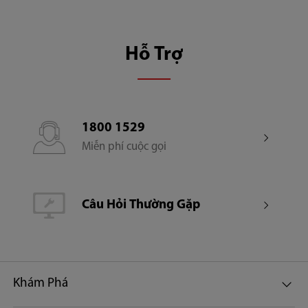
Kích thước đĩa xoay (mm)
270mm
Hỗ Trợ
Trọng lượng đóng gói (kg)
13kg
1800 1529
Miễn phí cuộc gọi
Trọng lượng sản phẩm (kg)
12kg
Câu Hỏi Thường Gặp
Kích thước sản phẩm (mm)
472x378x280
Khám Phá