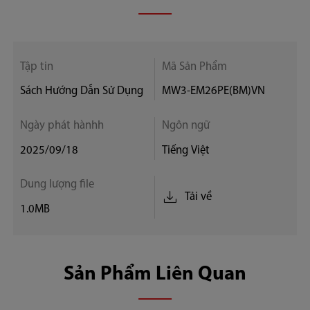
Công Suất Vi Sóng
900W
Tập tin
Mã Sản Phẩm
Sách Hướng Dẫn Sử Dụng
MW3-EM26PE(BM)VN
Điều khiển
Ngày phát hànhh
Ngôn ngữ
Điện tử
2025/09/18
Tiếng Việt
Mức công suất
Dung lượng file
Tải về
11
1.0MB
Auto Menu
Sản Phẩm Liên Quan
7