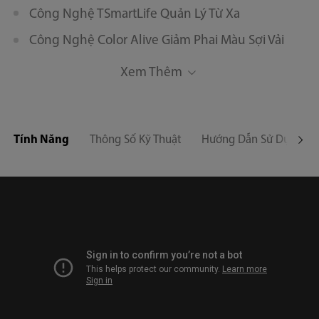
Công Nghệ TSmartLife Quản Lý Từ Xa
Công Nghệ Color Alive Giảm Phai Màu Sợi Vải
Vòng Đệm Cửa Kháng Khuẩn, Bảo Vệ Sức Khỏe
Xem Thêm
Tối Ưu
Tính Năng
Thông Số Kỹ Thuật
Hướng Dẫn Sử Dụng