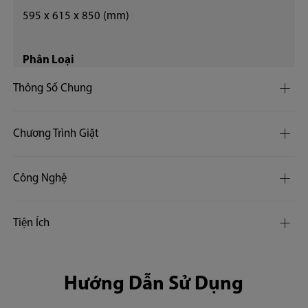
595 x 615 x 850 (mm)
Phân Loại
Thông Số Chung
Máy Giặt Cửa Trước
Chương Trình Giặt
Điện Năng(V)
220~240V
Công Nghệ
Điện Năng(Hz)
Tiện Ích
50Hz
Hướng Dẫn Sử Dụng