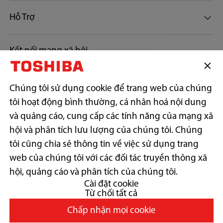
Hỗ Trợ
Kết nối mạng xã hội
Chúng tôi sử dụng cookie để trang web của chúng
tôi hoạt động bình thường, cá nhân hoá nội dung
CÔNG TY TNHH SẢN PHẨM TIÊU DÙNG TOSHIBA VIỆT NAM
và quảng cáo, cung cấp các tính năng của mạng xã
Địa chỉ trụ sở: Số 12, Đường 15, Khu phố 13, Phường Linh Xuân,
Thành phố Hồ Chí Minh.
hội và phân tích lưu lượng của chúng tôi. Chúng
Địa chỉ liên hệ: Lầu 17, P.1702, Tòa nhà Centec Tower, 72-74 Nguyễn
tôi cũng chia sẻ thông tin về việc sử dụng trang
Thị Minh Khai, Phường Xuân Hòa, Thành phố Hồ Chí Minh.
Điện thoại: (+84)-028-38.242.818 | Fax: (+84)-028-38.242.817
web của chúng tôi với các đối tác truyền thông xã
GPKD số: 0300787557 do Sở Kế hoạch & Đầu tư Tp. Hồ Chí Minh cấp
hội, quảng cáo và phân tích của chúng tôi.
ngày 17/11/2006
Cài đặt cookie
Từ chối tất cả
Chấp nhận mọi cookie
Copyright© 2026 Toshiba Vietnam Consumer Products Co., Ltd., All