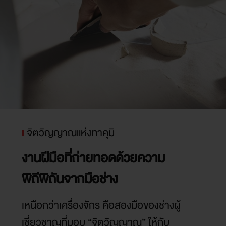
จิตวิญญาณแห่งทาคุมิ
งานฝีมือที่ถ่ายทอดด้วยความ
พิถีพิถันจากมือช่าง
เหนือกว่าเครื่องจักร คือสองมือของช่างผู้
เชี่ยวชาญที่มอบ “จิตวิญญาณ” ให้กับ