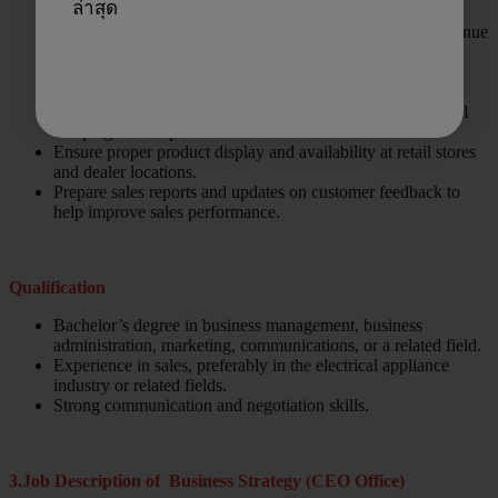
ล่าสุด
appliances.
Achieve sales targets and contribute to the company’s revenue
growth.
Monitor market trends, customer needs, and competitor
activities to adjust sales strategies accordingly.
Coordinate with the marketing team to support promotional
campaigns and special offers.
Ensure proper product display and availability at retail stores
and dealer locations.
Prepare sales reports and updates on customer feedback to
help improve sales performance.
Qualification
Bachelor’s degree in business management, business
administration, marketing, communications, or a related field.
Experience in sales, preferably in the electrical appliance
industry or related fields.
Strong communication and negotiation skills.
3.Job Description of Business Strategy (CEO Office)