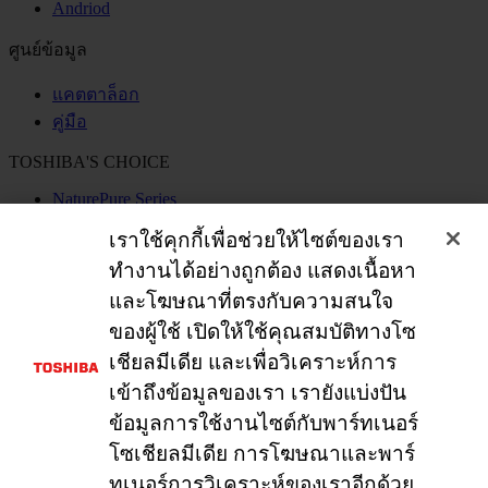
Andriod
ศูนย์ข้อมูล
แคตตาล็อก
คู่มือ
TOSHIBA'S CHOICE
NaturePure Series
Kenshi Series
เราใช้คุกกี้เพื่อช่วยให้ไซต์ของเรา
Good for Better Life
OriginTech BUY&WIN
ทำงานได้อย่างถูกต้อง แสดงเนื้อหา
และโฆษณาที่ตรงกับความสนใจ
เชื่อมต่อกับเรา:
ของผู้ใช้ เปิดให้ใช้คุณสมบัติทางโซ
เชียลมีเดีย และเพื่อวิเคราะห์การ
เข้าถึงข้อมูลของเรา เรายังแบ่งปัน
ข้อมูลการใช้งานไซต์กับพาร์ทเนอร์
โซเชียลมีเดีย การโฆษณาและพาร์
Copyright© 2026 Toshiba Thailand Co., Ltd., All Rights Reserved.
ข้อตกลงและเงื่อนไขการใช้งานเว็ปไซต์
นโยบายความเป็นส่วน
ทเนอร์การวิเคราะห์ของเราอีกด้วย