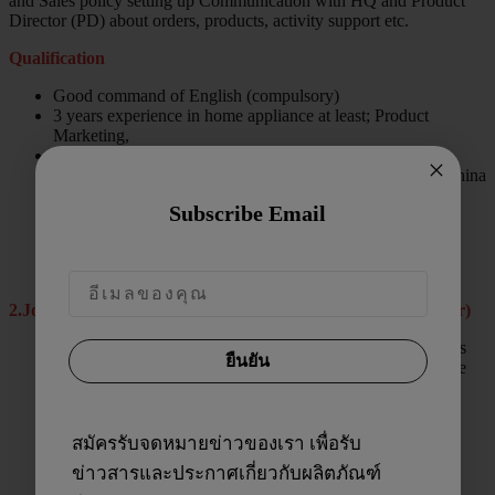
and Sales policy setting up Communication with HQ and Product
Director (PD) about orders, products, activity support etc.
Qualification
Good command of English (compulsory)
3 years experience in home appliance at least; Product
Marketing,
Product Manager (PM) experience preferred
Experience dealing with China company, or working in China
company experience preferred
Subscribe Email
Able to work in fast paced environment.
be willing to change and accept challenging.
2.Job Description of Sales KWH (Kitchen And Water Heater)
Sell electrical appliances to customers through various sales
ยืนยัน
channels, including retail stores, dealers, and Modern Trade
(MT).
Develop and maintain strong relationships with existing
clients while identifying and reaching out to new potential
สมัครรับจดหมายข่าวของเรา เพื่อรับ
customers.
Provide product presentations and demonstrations to help
ข่าวสารและประกาศเกี่ยวกับผลิตภัณฑ์
customers understand the benefits and features of the