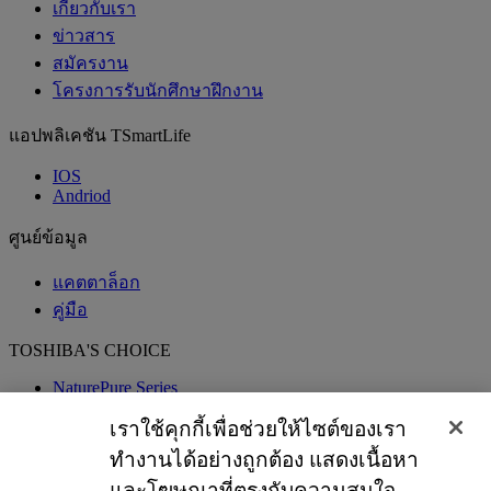
เกี่ยวกับเรา
ข่าวสาร
สมัครงาน
โครงการรับนักศึกษาฝึกงาน
แอปพลิเคชัน TSmartLife
IOS
Andriod
ศูนย์ข้อมูล
แคตตาล็อก
คู่มือ
TOSHIBA'S CHOICE
NaturePure Series
Kenshi Series
Good for Better Life
เราใช้คุกกี้เพื่อช่วยให้ไซต์ของเรา
OriginTech BUY&WIN
ทำงานได้อย่างถูกต้อง แสดงเนื้อหา
เชื่อมต่อกับเรา:
และโฆษณาที่ตรงกับความสนใจ