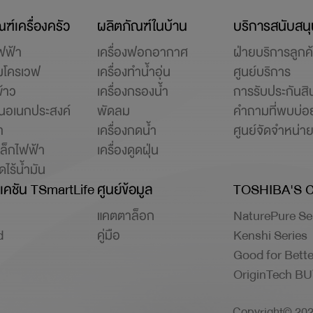
ฑ์เครื่องครัว
ผลิตภัณฑ์ในบ้าน
บริการสนับสน
ฟฟ้า
เครื่องฟอกอากาศ
ฝ่ายบริการลูกค้
มโครเวฟ
เครื่องทำน้ำอุ่น
ศูนย์บริการ
ข้าว
เครื่องกรองน้ำ
การรับประกันสิ
ปั่นอเนกประสงค์
พัดลม
คำถามที่พบบ่อ
ำ
เครื่องกดน้ำ
ศูนย์จัดจำหน่า
หล็กไฟฟ้า
เครื่องดูดฝุ่น
ไร้น้ำมัน
เคชัน TSmartLife
ศูนย์ข้อมูล
TOSHIBA'S 
แคตตาล็อก
NaturePure Se
d
คู่มือ
Kenshi Series
Good for Bette
OriginTech B
Copyright© 2026