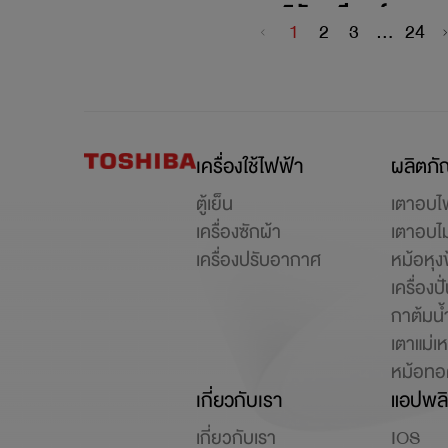
บริษัท ทวียนต์
1
2
3
...
24
มาร์เก็ตติ้ง
จำกัด(สำนักงาน
ใหญ่)
99/13 หมู่ที่ 13 ตำบล
เครื่องใช้ไฟฟ้า
ผลิตภัณ
สันทราย
ตู้เย็น
เตาอบไ
ประเทศไทย (จังหวัด
เครื่องซักผ้า
เตาอบไ
เชียงราย), อำเภอเมือง
เครื่องปรับอากาศ
หม้อหุง
เชียงราย
เครื่อง
053-600602
กาต้มน้
เตาแม่เ
หม้อทอด
ร้าน จุ๊
เกี่ยวกับเรา
แอปพลิ
อิเล็กทรอนิกส์ โดย
นายประสูติ เสกสรร
เกี่ยวกับเรา
IOS