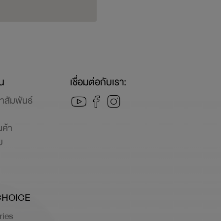
ุน
เชื่อมต่อกับเรา:
าสัมพันธ์
นค้า
ย
ย
CHOICE
ries