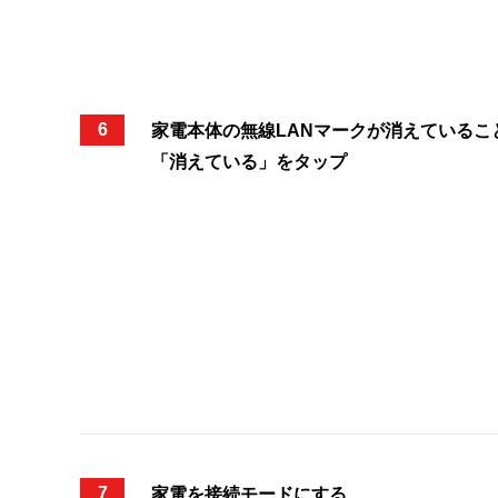
6
家電本体の無線LANマークが消えているこ
「消えている」
をタップ
7
家電を接続モードにする