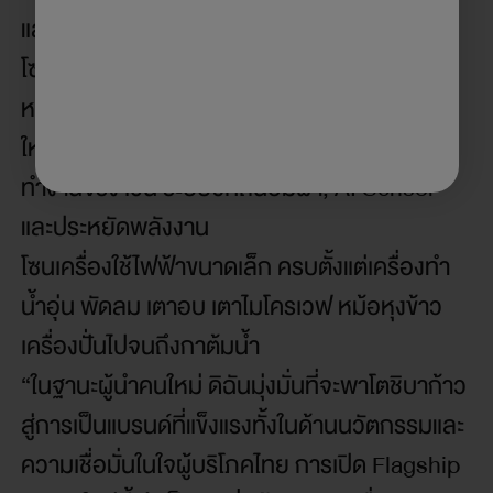
และประหยัดไฟที่ลูกค้าเลือกได้ตามไลฟ์สไตล์
โซนเครื่องซักผ้าและอบผ้า จัดแสดงผลิตภัณฑ์
หลากหลายรุ่นที่ตอบโจทย์ทั้งครอบครัวขนาด
ใหญ่และคนเมืองในพื้นที่จำกัด พร้อมสาธิตการ
ทำงานจริง เช่น ระบบซักถนอมผ้า, AI Sensor
และประหยัดพลังงาน
โซนเครื่องใช้ไฟฟ้าขนาดเล็ก ครบตั้งแต่เครื่องทำ
น้ำอุ่น พัดลม เตาอบ เตาไมโครเวฟ หม้อหุงข้าว
เครื่องปั่นไปจนถึงกาต้มน้ำ
“ในฐานะผู้นำคนใหม่ ดิฉันมุ่งมั่นที่จะพาโตชิบาก้าว
สู่การเป็นแบรนด์ที่แข็งแรงทั้งในด้านนวัตกรรมและ
ความเชื่อมั่นในใจผู้บริโภคไทย การเปิด Flagship