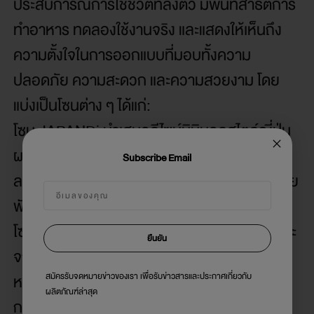
ประสบการณ์การใช้ชีวิตที่ลงตัว มีพื้นที่สาธิตการ
ทำอาหาร ทดลองใช้งานจริง และแสดงให้เห็นถึง
ความตั้งใจในการออกแบบที่มอบทั้งความ
ปลอดภัย ความสะดวก และความสวยงาม โดย
แบ่งเป็นโซนต่าง ๆ ได้แก่:
โซน JAPANDi นำเสนอดีไซน์มินิมอลสไตล์ญี่ปุ่น
ผสานฟังก์ชันการใช้งานของสแกนดิเนเวียอย่าง
Subscribe Email
ลงตัว ผ่านเครื่องใช้ไฟฟ้าที่เรียบง่ายแต่เต็มไปด้วย
ฟังก์ชัน
โซนตู้เย็น รวมตู้เย็นรุ่นใหม่ล่าสุด ที่มีฟีเจอร์เฉพาะ
ยืนยัน
จากโตชิบา เช่น Pure Air Turbo, HydroFresh
สมัครรับจดหมายข่าวของเรา เพื่อรับข่าวสารและประกาศเกี่ยวกับ
หรือ Origin Inverter เป็นต้น แสดงความใส่ใจใน
ผลิตภัณฑ์ล่าสุด
การยับยั้งกลิ่นและแบคทีเรีย การรักษาความสด