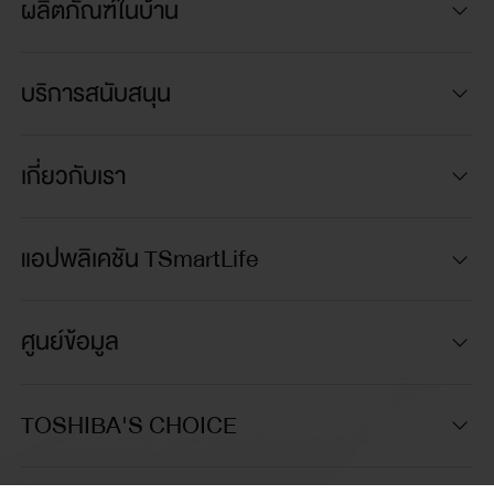
ผลิตภัณฑ์ในบ้าน
เคลือบป้องกัน
บริการสนับสนุน
Non-Stick Coating
เกี่ยวกับเรา
ระบบการอุ่น (ชม.)
แอปพลิเคชัน TSmartLife
ไม่มี
ศูนย์ข้อมูล
ฝาด้านในถอดทำความสะอาดได้
มี
TOSHIBA'S CHOICE