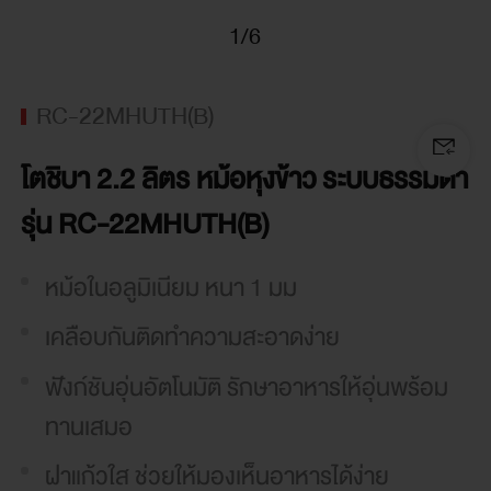
ใน
1/6
วัส
ดุ
RC-22MHUTH(B)
อลู
มิ
โตชิบา 2.2 ลิตร หม้อหุงข้าว ระบบธรรมดา
เนียม
รุ่น RC-22MHUTH(B)
คุณภาพ
หม้อในอลูมิเนียม หนา 1 มม
ดี
เคลือบกันติดทำความสะอาดง่าย
หนา
1.00
ฟังก์ชันอุ่นอัตโนมัติ รักษาอาหารให้อุ่นพร้อม
ทานเสมอ
มม.
กระจาย
ฝาแก้วใส ช่วยให้มองเห็นอาหารได้ง่าย