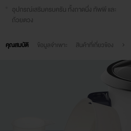
ความ
อุปกรณ์เสริมครบครัน ทั้งถาดนึ่ง ทัพพี และ
ร้อน
ถ้วยตวง
ได้
ทั่ว
คุณสมบัติ
ข้อมูลจำเพาะ
สินค้าที่เกี่ยวข้อง
สนั
ถึง