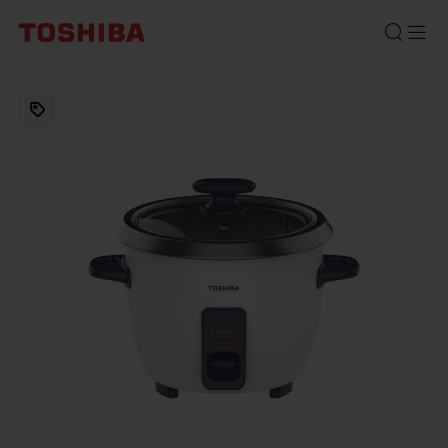
หม้อ
หุง
ข้าว
รุ่น
RC-
22MHUTH(B)
ความ
จุ
2.2
ลิตร
หม้อ