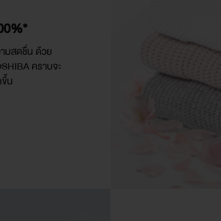
200%*
วามสดชื่น ด้วย
TOSHIBA คราบจะ
ึ้น