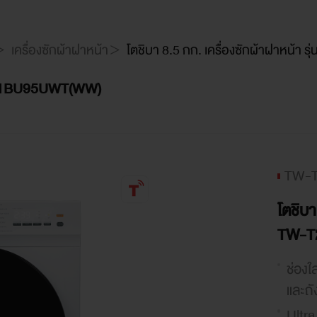
เครื่องซักผ้าฝาหน้า
โตชิบา 8.5 กก. เครื่องซักผ้าฝาหน้
TW-T21BU95UWT(WW)
TW-
โตชิบา
TW-T
ช่องใ
และถั
Ultr