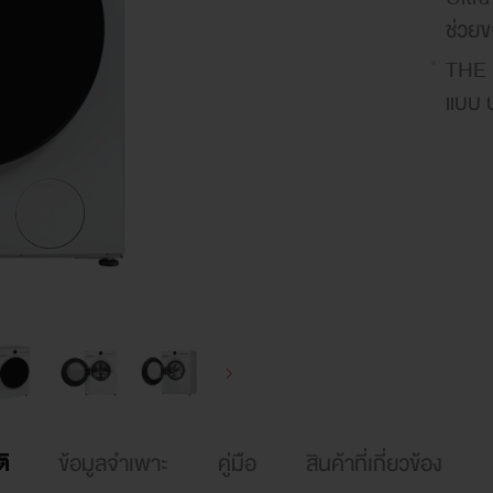
ช่วยข
THE 
แบบ 
GREA
อย่าง
AROM
กว่า
HYGI
ป้องก
AI S
ปกป้
Color
ิ
ข้อมูลจำเพาะ
คู่มือ
สินค้าที่เกี่ยวข้อง
ลดปั