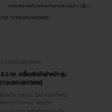
หน้าแรก
ค้นหา
สินค้า
JAPANDi
ข่าวสาร
บริการลูกค้า
า รุ่น TW-T21BU95UWT(WW)
T21BU95UWT(WW)
 8.5 กก. เครื่องซักผ้าฝาหน้า รุ่น
21BU95UWT(WW)
ส่ผ้ากว้าง 330 มม. ใส่ผ้าง่ายกว่าเดิม
งซักกว้าง 510 มม. ใหญ่จุใจ
a Fine Bubble พลังฟองระดับนาโน