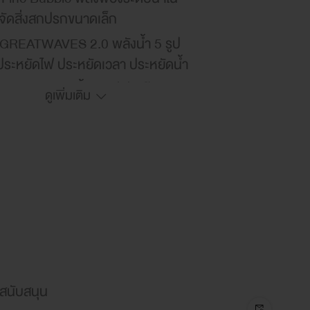
จัดสิ่งสกปรกขนาดเล็ก
GREATWAVES 2.0 พลังน้ำ 5 รูป
ประหยัดไฟ ประหยัดเวลา ประหยัดน้ำ
TSTEAM ยับยั้งแบคทีเรีย ผ้าสะอาด
ดูเพิ่มเติม
ล้ำลึก
A+ หอมพิเศษมากกว่า ยาวนาน
ENE CARE ทำความสะอาดถัง
ันแบคทีเรียขอบยาง
MART ควบคุมอัจฉริยะ ประหยัดและ
อง
 Alive ให้ผ้ามีสีสันสดใสยาวนานขึ้น
สนับสนุน
ญหาสีผ้าตก