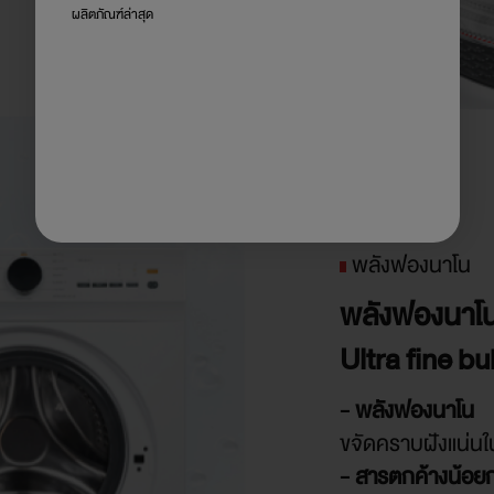
ผลิตภัณฑ์ล่าสุด
พลังฟองนาโน
พลังฟองนาโน 
Ultra fine b
- พลังฟองนาโน
ขจัดคราบฝังแน่นในน
- สารตกค้างน้อยก