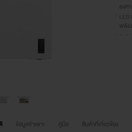
องศา
LED L
พลังง
Safe
ล็อก
White
ทำคว
สัญญา
ประตู
รับปร
คอมเพ
ิ
ข้อมูลจำเพาะ
คู่มือ
สินค้าที่เกี่ยวข้อง