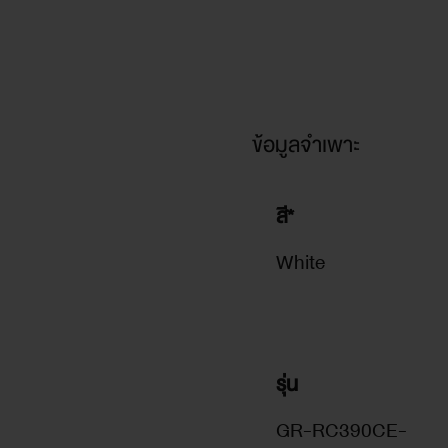
ข้อมูลจำเพาะ
สี*
White
รุ่น
GR-RC390CE-