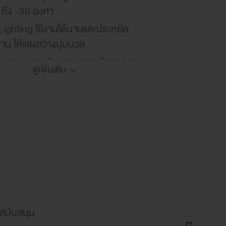
 ถึง -30 องศา
ighting ใช้งานได้นานและประหยัด
าน ให้แสงสว่างนุ่มนวล
ty Key หมดกังวลของหายด้วยกุญแจ
ดูเพิ่มเติม
 Inner ภายในสวยงาม แข็งแรง ดูแล
ามสะอาดง่าย
ณเตือน เมื่ออุณหภูมิสูงขึ้น
แบบถ่วงน้ำหนัก
ะกันสินค้า 2 ปี รับประกัน
รสเซอร์ 5 ปี
สนับสนุน