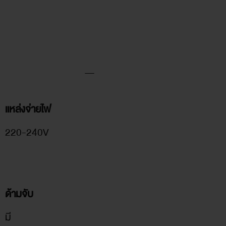
แหล่งจ่ายไฟ
220-240V
ด้ามจับ
มี