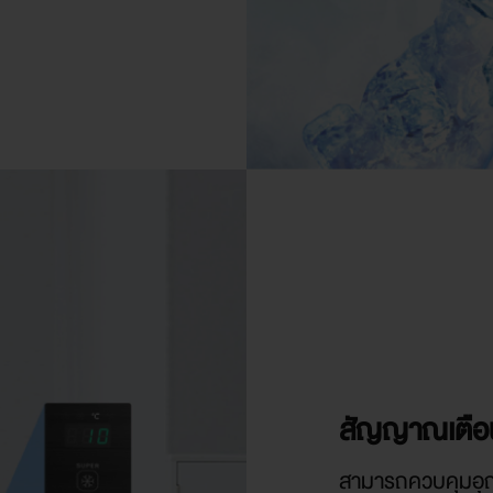
สัญญาณเตือน เ
สามารถควบคุมอุณห