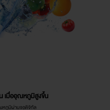
มื่ออุณหภูมิสูงขึ้น
ภูมิผ่านจอดิจิทัล