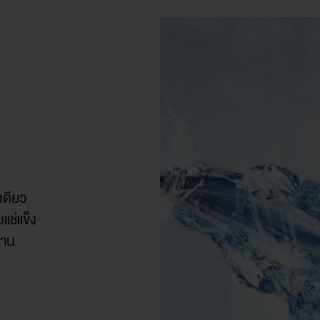
งเดียว
แช่แข็ง
งาน